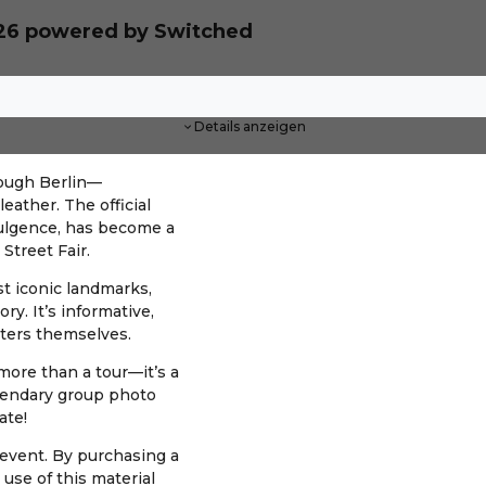
26 powered by Switched
Details anzeigen
hrough Berlin—
eather. The official
dulgence, has become a
Street Fair.
st iconic landmarks,
ry. It’s informative,
isters themselves.
 more than a tour—it’s a
gendary group photo
ate!
 event. By purchasing a
 use of this material