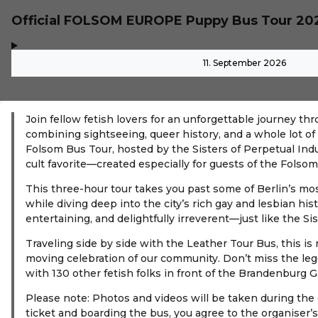
Official FOLSOM EUROPE Puppy Bus Tour 20
,
-
11. September 2026
Join fellow fetish lovers for an unforgettable journey t
combining sightseeing, queer history, and a whole lot of l
Folsom Bus Tour, hosted by the Sisters of Perpetual In
cult favorite—created especially for guests of the Folsom 
This three-hour tour takes you past some of Berlin’s mo
while diving deep into the city’s rich gay and lesbian histo
entertaining, and delightfully irreverent—just like the S
Traveling side by side with the Leather Tour Bus, this is
moving celebration of our community. Don’t miss the le
with 130 other fetish folks in front of the Brandenburg G
Please note: Photos and videos will be taken during the
ticket and boarding the bus, you agree to the organiser’s