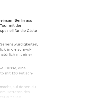
einsam Berlin aus
 Tour mit den
speziell für die Gäste
e Sehenswürdigkeiten,
ck in die schwul-
atürlich mit einer
ei Busse, eine
o mit 130 Fetisch-
macht, auf denen du
dem Betreten des
er auf allen