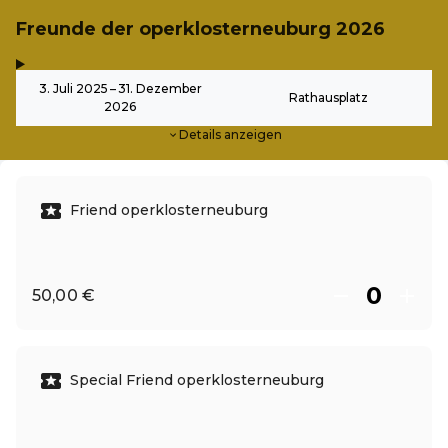
Freunde der operklosterneuburg 2026
,
-
3. Juli 2025 – 31. Dezember
Rathausplatz
2026
Details anzeigen
Friend operklosterneuburg
50,00 €
Special Friend operklosterneuburg