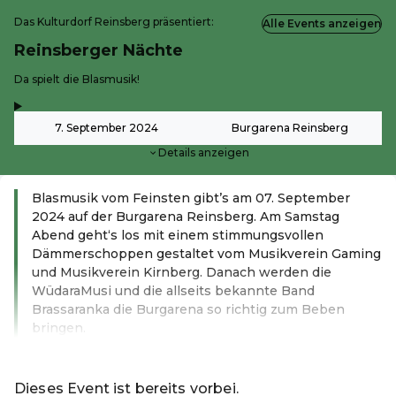
Das Kulturdorf Reinsberg präsentiert:
Alle Events anzeigen
Reinsberger Nächte
-
Da spielt die Blasmusik!
,
-
7. September 2024
Burgarena Reinsberg
Details anzeigen
Blasmusik vom Feinsten gibt’s am 07. September
2024 auf der Burgarena Reinsberg. Am Samstag
Abend geht‘s los mit einem stimmungsvollen
Dämmerschoppen gestaltet vom Musikverein Gaming
und Musikverein Kirnberg. Danach werden die
WüdaraMusi und die allseits bekannte Band
Brassaranka die Burgarena so richtig zum Beben
bringen.
Weiterlesen
Dieses Event ist bereits vorbei.