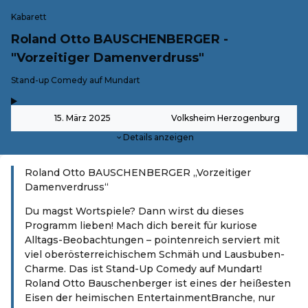
Kabarett
Roland Otto BAUSCHENBERGER -
"Vorzeitiger Damenverdruss"
-
Stand-up Comedy auf Mundart
,
-
15. März 2025
Volksheim Herzogenburg
Details anzeigen
Roland Otto BAUSCHENBERGER „Vorzeitiger
Damenverdruss“
Du magst Wortspiele? Dann wirst du dieses
Programm lieben! Mach dich bereit für kuriose
Alltags-Beobachtungen – pointenreich serviert mit
viel oberösterreichischem Schmäh und Lausbuben-
Charme. Das ist Stand-Up Comedy auf Mundart!
Roland Otto Bauschenberger ist eines der heißesten
Eisen der heimischen EntertainmentBranche, nur