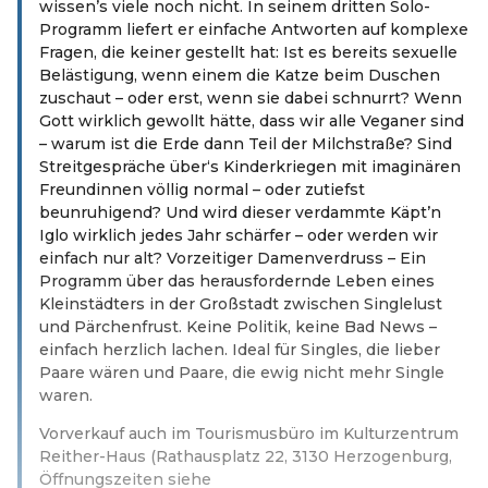
wissen’s viele noch nicht. In seinem dritten Solo-
Programm liefert er einfache Antworten auf komplexe
Fragen, die keiner gestellt hat: Ist es bereits sexuelle
Belästigung, wenn einem die Katze beim Duschen
zuschaut – oder erst, wenn sie dabei schnurrt? Wenn
Gott wirklich gewollt hätte, dass wir alle Veganer sind
– warum ist die Erde dann Teil der Milchstraße? Sind
Streitgespräche über‘s Kinderkriegen mit imaginären
Freundinnen völlig normal – oder zutiefst
beunruhigend? Und wird dieser verdammte Käpt’n
Iglo wirklich jedes Jahr schärfer – oder werden wir
einfach nur alt? Vorzeitiger Damenverdruss – Ein
Programm über das herausfordernde Leben eines
Kleinstädters in der Großstadt zwischen Singlelust
und Pärchenfrust. Keine Politik, keine Bad News –
einfach herzlich lachen. Ideal für Singles, die lieber
Paare wären und Paare, die ewig nicht mehr Single
waren.
Vorverkauf auch im Tourismusbüro im Kulturzentrum
Reither-Haus (Rathausplatz 22, 3130 Herzogenburg,
Öffnungszeiten siehe