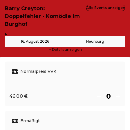
Barry Creyton:
Alle Events anzeigen
Doppelfehler - Komödie im
Burghof
,
-
16. August 2026
Heunburg
Details anzeigen
Normalpreis VVK
46,00 €
Ermäßigt