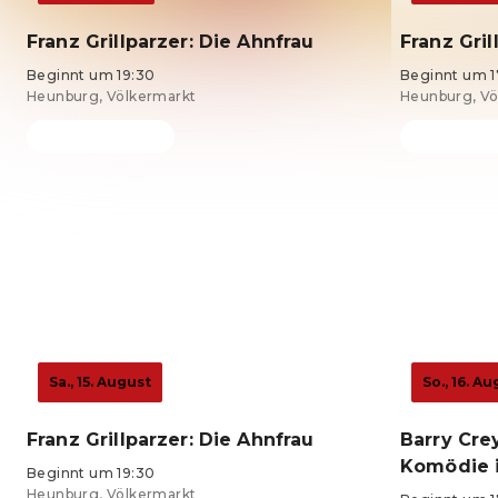
Franz Grillparzer: Die Ahnfrau
Franz Gril
Beginnt um 19:30
Beginnt um 1
Heunburg, Völkermarkt
Heunburg, Vö
Tickets ab 24 €
Tickets ab 2
Sa., 15. August
So., 16. A
Franz Grillparzer: Die Ahnfrau
Barry Cre
Komödie 
Beginnt um 19:30
Heunburg, Völkermarkt