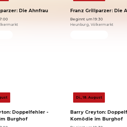
lparzer: Die Ahnfrau
Franz Grillparzer: Die 
7:00
Beginnt um 19:30
lkermarkt
Heunburg, Völkermarkt
4 €
Tickets ab 24 €
ugust
Di., 18. August
yton: Doppelfehler -
Barry Creyton: Doppelf
im Burghof
Komödie im Burghof