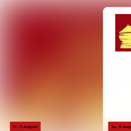
Fr., 7. August
So., 9. Au