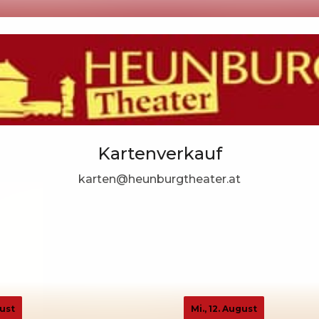
Kartenverkauf
karten@heunburgtheater.at
gust
Mi., 12. August