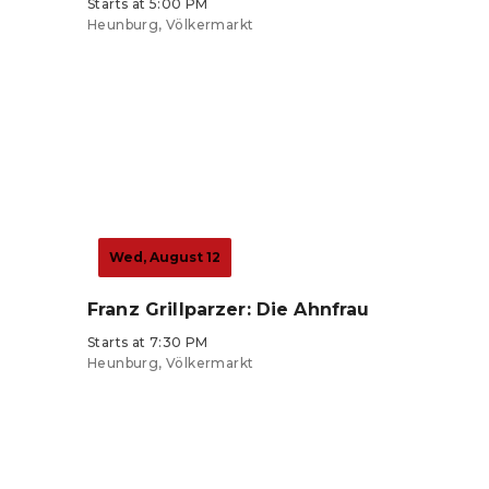
Starts at 5:00 PM
Heunburg, Völkermarkt
Tickets from €24
Wed, August 12
Franz Grillparzer: Die Ahnfrau
Starts at 7:30 PM
Heunburg, Völkermarkt
Tickets from €24