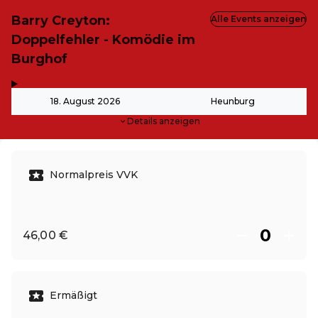
Barry Creyton:
Alle Events anzeigen
Doppelfehler - Komödie im
Burghof
,
-
18. August 2026
Heunburg
Details anzeigen
Normalpreis VVK
46,00 €
Ermäßigt