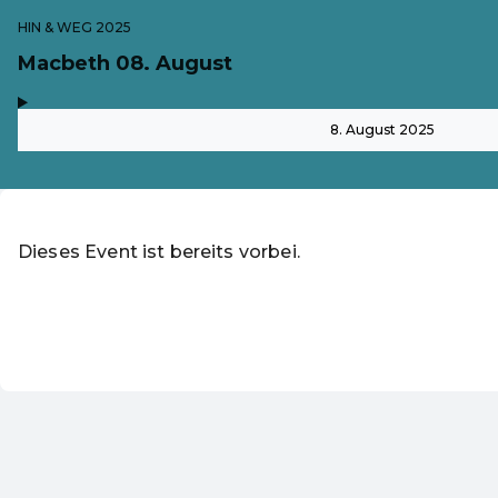
HIN & WEG 2025
Macbeth 08. August
,
-
8. August 2025
Dieses Event ist bereits vorbei.
Zu den aktuellen Event
Rabattcode einlösen
DE ·
German