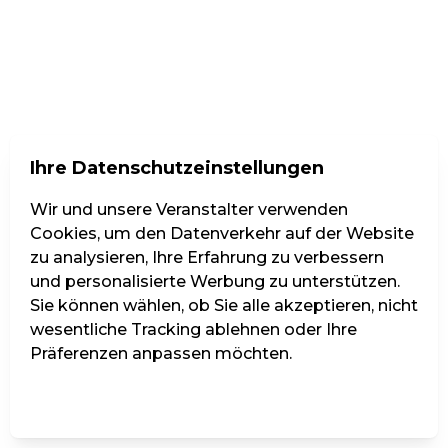
Ihre Datenschutzeinstellungen
Sa., 5. Dezember
Wir und unsere Veranstalter verwenden
Salzburger HirtenAdvent 2026 -
Cookies, um den Datenverkehr auf der Website
20-jähriges Jubiläum
zu analysieren, Ihre Erfahrung zu verbessern
Beginnt um 15:00
und personalisierte Werbung zu unterstützen.
Große Universitätsaula, Salzburg
Sie können wählen, ob Sie alle akzeptieren, nicht
Tickets ab 24 €
wesentliche Tracking ablehnen oder Ihre
Präferenzen anpassen möchten.
Einstellungen verwalten
Alle ablehnen
Alle akzeptieren