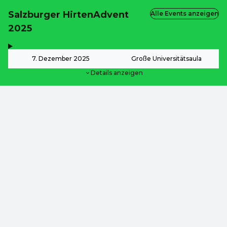
Salzburger HirtenAdvent
Alle Events anzeigen
2025
,
-
7. Dezember 2025
Große Universitätsaula
Details anzeigen
Dieses Event ist bereits vorbei.
Zu den aktuellen Events von Salzburger Hirtenadvent
DE ·
German