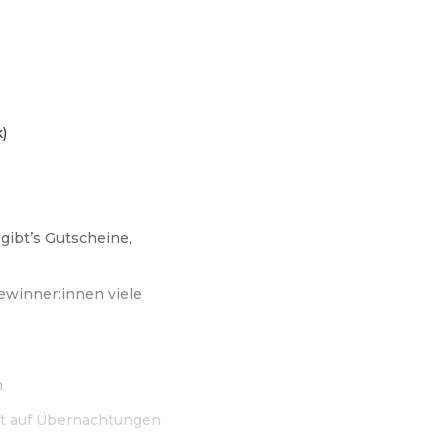
)
gibt’s Gutscheine,
winner:innen viele
n
tt auf Übernachtungen