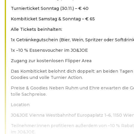
Turnierticket Sonntag (30.11.) – € 40
Kombiticket Samstag & Sonntag – € 65
Alle Tickets beinhalten:
1x Getränkegutschein (Bier, Wein, Spritzer oder Softdrink
1x –10 % Essensvoucher im JO&JOE
Zugang zur kostenlosen Flipper Area
Das Kombiticket belohnt dich doppelt: an beiden Tagen 
Goodies und volle Turnier Action.
Preise & Goodies Neben Ruhm und Ehre erwarten die Ge
tolle Sachpreise.
Location
JO&JOE Vienna Westbahnhof Europaplatz 1–6, 1150 Wie
Teilnehmer:innen profitieren außerdem von –10 % Raba
im JO&JOE.