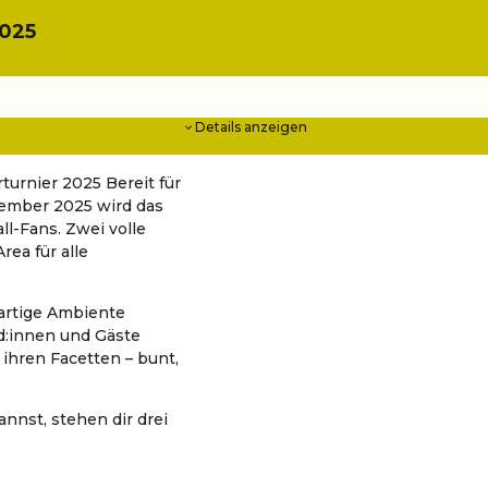
2025
Details anzeigen
rturnier 2025 Bereit für
ember 2025 wird das
l-Fans. Zwei volle
rea für alle
artige Ambiente
und:innen und Gäste
 ihren Facetten – bunt,
nnst, stehen dir drei