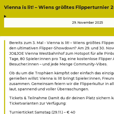
Vienna is lit! – Wiens größtes Flipperturnier 
,
-
29. November 2025
Bereits zum 3. Mal - Vienna is lit! – Wiens größtes Flippe
den ultimativen Flipper-Showdown? Am 29. und 30. Nov
JO&JOE Vienna Westbahnhof zum Hotspot für alle Pinbal
Tage, 80 Spieler:innen pro Tag, eine kostenlose Flipper A
Besucher:innen – und jede Menge Community-Vibes.
Ob du um die Trophäen kämpfst oder einfach das einzig
genießen willst: Vienna is lit! bringt Spieler:innen, Fre
zusammen. Gemeinsam feiern wir die Flipperkultur in all
laut, spannend und voller Überraschungen.
Tickets & Teilnahme Damit du dir deinen Platz sichern ka
Ticketvarianten zur Verfügung:
Turnierticket Samstag (29.11.) – € 40