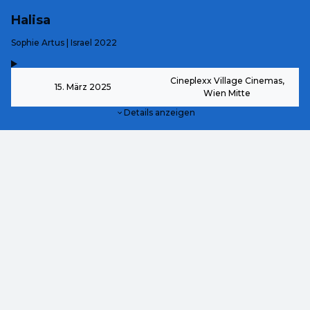
Halisa
-
Sophie Artus | Israel 2022
,
-
Cineplexx Village Cinemas,
15. März 2025
Wien Mitte
Details anzeigen
ab
9,00 €
Dieses Event ist bereits vorbei.
DE ·
German