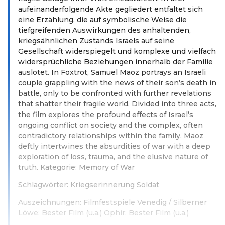
aufeinanderfolgende Akte gegliedert entfaltet sich
eine Erzählung, die auf symbolische Weise die
tiefgreifenden Auswirkungen des anhaltenden,
kriegsähnlichen Zustands Israels auf seine
Gesellschaft widerspiegelt und komplexe und vielfach
widersprüchliche Beziehungen innerhalb der Familie
auslotet. In Foxtrot, Samuel Maoz portrays an Israeli
couple grappling with the news of their son’s death in
battle, only to be confronted with further revelations
that shatter their fragile world. Divided into three acts,
the film explores the profound effects of Israel’s
ongoing conflict on society and the complex, often
contradictory relationships within the family. Maoz
deftly intertwines the absurdities of war with a deep
exploration of loss, trauma, and the elusive nature of
truth. Kategorie: Memory of War
Schlagwörter: Kriegserinnerung Soldat
Auszeichnungen: Filmfestspiele Venedig / Silberner
Löwe: Bester Film (u.a.) Ophir: Bester Film (u.a.)