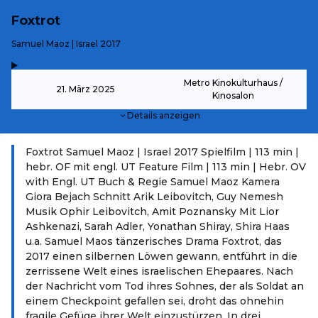
Foxtrot
-
Samuel Maoz | Israel 2017
,
-
Metro Kinokulturhaus /
21. März 2025
Kinosalon
Details anzeigen
Foxtrot Samuel Maoz | Israel 2017 Spielfilm | 113 min |
hebr. OF mit engl. UT Feature Film | 113 min | Hebr. OV
with Engl. UT Buch & Regie Samuel Maoz Kamera
Giora Bejach Schnitt Arik Leibovitch, Guy Nemesh
Musik Ophir Leibovitch, Amit Poznansky Mit Lior
Ashkenazi, Sarah Adler, Yonathan Shiray, Shira Haas
u.a. Samuel Maos tänzerisches Drama Foxtrot, das
2017 einen silbernen Löwen gewann, entführt in die
zerrissene Welt eines israelischen Ehepaares. Nach
der Nachricht vom Tod ihres Sohnes, der als Soldat an
einem Checkpoint gefallen sei, droht das ohnehin
fragile Gefüge ihrer Welt einzustürzen. In drei