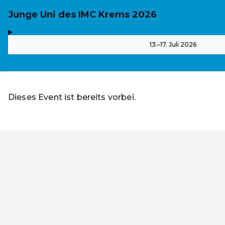
Junge Uni des IMC Krems 2026
,
-
13.–17. Juli 2026
Dieses Event ist bereits vorbei.
DE ·
German