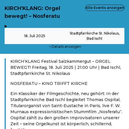
KIRCH'KLANG: Orgel
Alle Events anzeigen
bewegt! – Nosferatu
,
-
Stadtpfarrkirche St. Nikolaus,
18. Juli 2025
Bad Ischl
Details anzeigen
KIRCH‘KLANG Festival Salzkammergut – ORGEL
BEWEGT! Freitag, 18. Juli 2025 | 21:00 Uhr | Bad Ischl,
Stadtpfarrkirche St. Nikolaus
NOSFERATU – KINO TRIFFT KIRCHE
Ein Klassiker der Filmgeschichte, neu gehört: In der
Stadtpfarrkirche Bad Ischl begleitet Thomas Ospital,
Titularorganist von Saint-Eustache in Paris, live F. W.
Murnaus expressionistischen Stummfilm „Nosferatu“.
Ospital zählt zu den großen Improvisatoren unserer
Zeit – seine Orgelkunst ist körperlich, schillernd,