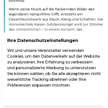
furchtlos.
Wenn seine Musik auf die flackernden Bilder des
legendären Vampirfilms trifft, entsteht ein
Gesamtkunstwerk aus Raum, Klang und Schatten. Die
monumentale Kaiser-Jubiläumsorgel wird zur Stimme
des Unheimlichen – in einem Konzert, das
Kinoerlebnis, Klangabenteuer und liturgischen Raum
auf überraschende Weise verbindet.
Ihre Datenschutzeinstellungen
Einzigartig, nur an diesem Abend – KirchKlang zeigt,
Wir und unsere Veranstalter verwenden
wie Orgel neu erfahrbar wird: als Instrument der
Cookies, um den Datenverkehr auf der Website
Ekstase, der Stille, der Vorstellungskraft.
zu analysieren, Ihre Erfahrung zu verbessern
–Programm– ORGEL BEWEGT! NOSFERATU
und personalisierte Werbung zu unterstützen.
Stummfilm & Orgel
Sie können wählen, ob Sie alle akzeptieren, nicht
wesentliche Tracking ablehnen oder Ihre
–Besetzung– Thomas Ospital, Orgel
Präferenzen anpassen möchten.
Weiterlesen
Dieses Event ist bereits vorbei.
Einstellungen verwalten
Alle ablehnen
Alle akzeptieren
Zu den aktuellen Events von Ticketshop KIRCH'KLANG Fe