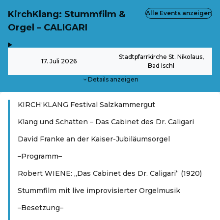
KirchKlang: Stummfilm &
Alle Events anzeigen
Orgel – CALIGARI
,
-
Stadtpfarrkirche St. Nikolaus,
17. Juli 2026
Bad Ischl
Details anzeigen
KIRCH‘KLANG Festival Salzkammergut
Klang und Schatten – Das Cabinet des Dr. Caligari
David Franke an der Kaiser-Jubiläumsorgel
–Programm–
Robert WIENE: „Das Cabinet des Dr. Caligari“ (1920)
Stummfilm mit live improvisierter Orgelmusik
–Besetzung–