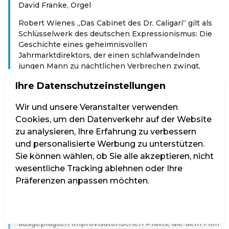
David Franke, Orgel
Robert Wienes „Das Cabinet des Dr. Caligari“ gilt als
Schlüsselwerk des deutschen Expressionismus: Die
Geschichte eines geheimnisvollen
Jahrmarktdirektors, der einen schlafwandelnden
jungen Mann zu nächtlichen Verbrechen zwingt,
entfaltet ein düsteres Spiel aus Manipulation, Wahn
Ihre Datenschutzeinstellungen
und verzerrter Wirklichkeit. Die schiefen Kulissen, das
grelle Licht und die labyrinthischen Perspektiven
Wir und unsere Veranstalter verwenden
machen den Film bis heute zu einer der
Cookies, um den Datenverkehr auf der Website
eindrucksvollsten psychologischen Erzählungen des
Kinos.
zu analysieren, Ihre Erfahrung zu verbessern
und personalisierte Werbung zu unterstützen.
David Franke, profilierter deutscher Organist und
Sie können wählen, ob Sie alle akzeptieren, nicht
ausgewiesener Spezialist für Orgelimprovisation, lässt
wesentliche Tracking ablehnen oder Ihre
diesen Schattenraum an der Kaiser-Jubiläumsorgel
neu entstehen. Als Professor für Orgel an der
Präferenzen anpassen möchten.
Hochschule für Musik Freiburg und langjähriger
Organist der berühmten Bach-Orgel in Naumburg
Einstellungen verwalten
Alle ablehnen
Alle akzeptieren
verbindet er historisches Stilbewusstsein mit einer
ausgeprägten improvisatorischen Praxis, die dem Film