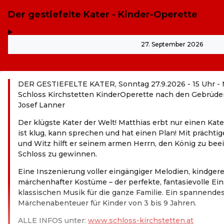
Der gestiefelte Kater - Kinder-Operette
,
-
27. September 2026
DER GESTIEFELTE KATER, Sonntag 27.9.2026 - 15 Uhr -
Schloss Kirchstetten KinderOperette nach den Gebrüd
Josef Lanner
Der klügste Kater der Welt! Matthias erbt nur einen Kate
ist klug, kann sprechen und hat einen Plan! Mit prächtigen
und Witz hilft er seinem armen Herrn, den König zu bee
Schloss zu gewinnen.
Eine Inszenierung voller eingängiger Melodien, kindg
märchenhafter Kostüme – der perfekte, fantasievolle Eins
klassischen Musik für die ganze Familie. Ein spannendes,
Märchenabenteuer für Kinder von 3 bis 9 Jahren.
ALLE INFOS unter:
www.schloss-kirchstetten.at