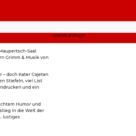
Details anzeigen
 Maupertsch-Saal
ern Grimm & Musik von
r – doch Kater Cajetan
 Stiefeln, viel List
indrucken und ein
erechtem Humor und
tieg in die Welt der
 lustiges