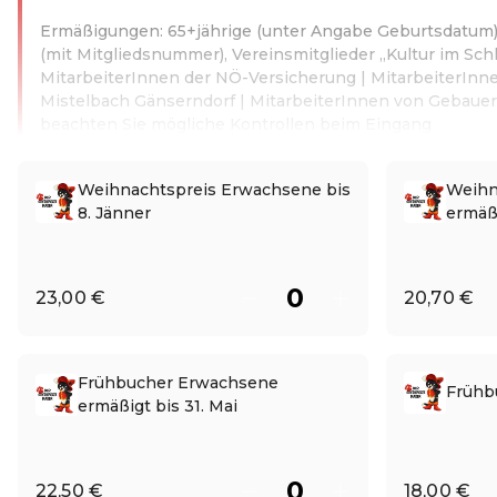
Ermäßigungen: 65+jährige (unter Angabe Geburtsdatum),
(mit Mitgliedsnummer), Vereinsmitglieder „Kultur im Schl
MitarbeiterInnen der NÖ-Versicherung | MitarbeiterInn
Mistelbach Gänserndorf | MitarbeiterInnen von Gebauer &
beachten Sie mögliche Kontrollen beim Eingang
Weiterlesen
Weihnachtspreis Erwachsene bis
Weihn
8. Jänner
ermäßi
23,00 €
20,70 €
Frühbucher Erwachsene
Frühbu
ermäßigt bis 31. Mai
22,50 €
18,00 €