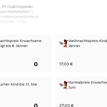
 Ö1-Clubmitglieder
oss Kirchstetten“ |
en Weinviertelklinikum
 Griller - bitte
achtspreis Erwachsene
Weihnachtspreis Kind 
gt bis 8. Jänner
Jänner
17,00 €
Normalpreis Erwachse
cher Kind bis 31. Mai
Juni
27,00 €