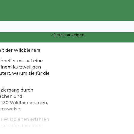
Details anzeigen
lt der Wildbienen!
neller mit auf eine
seinem kurzweiligen
tert, warum sie für die
aziergang durch
lächen und
 130 Wildbienenarten,
bensweise.
er Wildbienen erfahren
ur schärfen möchten!