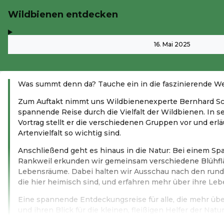
Wildbienen entdecken
,
-
16. Mai 2025
Was summt denn da? Tauche ein in die faszinierende We
Zum Auftakt nimmt uns Wildbienenexperte Bernhard Sch
spannende Reise durch die Vielfalt der Wildbienen. In 
Vortrag stellt er die verschiedenen Gruppen vor und erläu
Artenvielfalt so wichtig sind.
Anschließend geht es hinaus in die Natur: Bei einem Sp
Rankweil erkunden wir gemeinsam verschiedene Blühf
Lebensräume. Dabei halten wir Ausschau nach den rund
die hier heimisch sind, und erfahren mehr über ihre Le
Eine spannende Entdeckungsreise für alle, die mehr üb
und ihren Blick für die kleinen, fleißigen Helfer der Nat
Weiterlesen