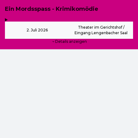
Ein Mordsspass - Krimikomödie
,
-
Theater im Gerichtshof /
2. Juli 2026
Eingang Lengenbacher Saal
Details anzeigen