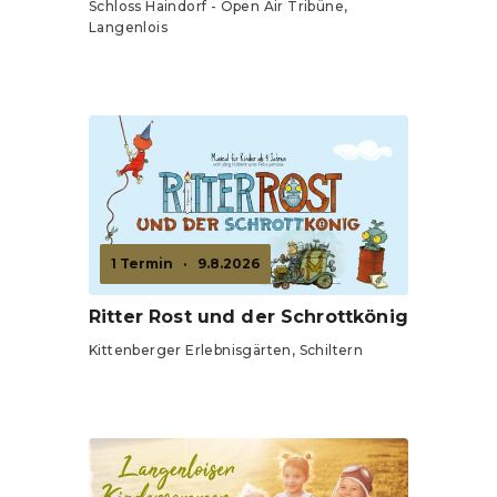
Schloss Haindorf - Open Air Tribüne,
Langenlois
Tickets ab 17,50 €
1 Termin
·
9.8.2026
Ritter Rost und der Schrottkönig
Kittenberger Erlebnisgärten, Schiltern
Tickets ab 18 €