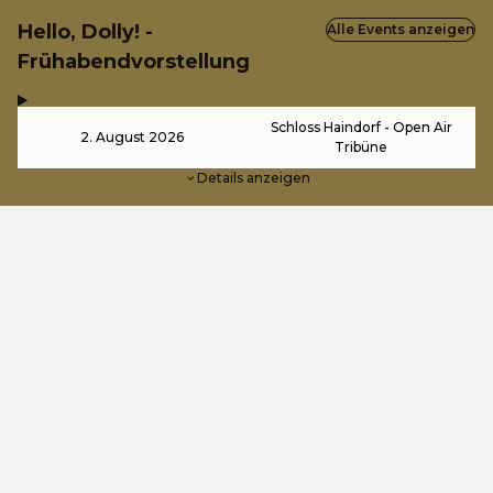
Hello, Dolly! -
Alle Events anzeigen
Frühabendvorstellung
,
-
Schloss Haindorf - Open Air
2. August 2026
Tribüne
Details anzeigen