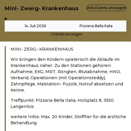
Mini- Zwerg- Krankenhaus
Alle Events anzeigen
,
-
14. Juli 2026
Pizzeria Bella Italia
Details anzeigen
MINI- ZERG- KRANKENHAUS
Wir bringen den Kindern spielerisch die Abläufe im
Krankenhaus näher. Zu den Stationen gehören:
Aufnahme, EKG, MRT, Röngten, Blutabnahme, HNO,
Verband, Operationen (mit Operationsteddy),
Zahnpflege, Malstation- Puzzle, Notruf absetzen und
Keime.
Treffpunkt: Pizzaria Bella Italia, Holzplatz 8, 3550
Langenlois
weitere Infos: Max. 20 Kinder, Stofftier für die ärztliche
Behandlung