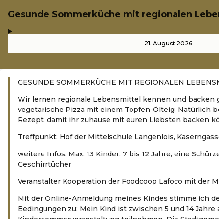
Gesunde Sommerküche mit regionalen Lebe
,
-
21. August 2026
GESUNDE SOMMERKÜCHE MIT REGIONALEN LEBENS
Wir lernen regionale Lebensmittel kennen und backen
vegetarische Pizza mit einem Topfen-Ölteig. Natürlich 
Rezept, damit ihr zuhause mit euren Liebsten backen k
Treffpunkt: Hof der Mittelschule Langenlois, Kaserngass
weitere Infos: Max. 13 Kinder, 7 bis 12 Jahre, eine Schür
Geschirrtücher
Veranstalter Kooperation der Foodcoop Lafoco mit der M
Mit der Online-Anmeldung meines Kindes stimme ich d
Bedingungen zu: Mein Kind ist zwischen 5 und 14 Jahre a
Kindersommerveranstaltung teilnehmen. Die Stadtgeme