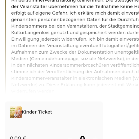
der Veranstalter übernehmen für die Teilnahme keine H
erfolgt auf eigene Gefahr. Ich erkläre mich damit einvers
genannten personenbezogenen Daten für die Durchfüh
Kindersommers bei den Veranstaltern, der Stadtgemein
KulturLangenlois genutzt und gespeichert werden dürfe
Einwilligung jederzeit widerrufen. Ich bin damit einvers
im Rahmen der Veranstaltung eventuell fotografiert/gefi
Aufnahmen zum Zwecke der Dokumentation unentgeltlic
Medien (Gemeindehomepage, soziale Netzwerke), in de
in den nächsten Kindersommerbroschüren veröffentlic
stimme ich der Veröffentlichung der Aufnahmen durch d
Kindersommerveranstalter in elektronischen Medien (We
Netzwerke) zu. Diese Erklärung kann jederzeit mit Wirku
widerrufen werden.
Weiterlesen
Kinder Ticket
0,00 €