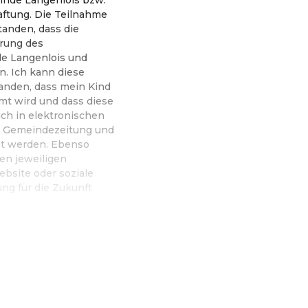
aftung. Die Teilnahme
tanden, dass die
rung des
de Langenlois und
n. Ich kann diese
tanden, dass mein Kind
lmt wird und dass diese
h in elektronischen
r Gemeindezeitung und
ht werden. Ebenso
en jeweiligen
bsite oder soziale
ng für die Zukunft