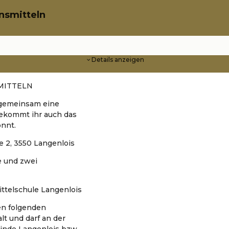
nsmitteln
Details anzeigen
MITTELN
 gemeinsam eine
bekommt ihr auch das
önnt.
e 2, 3550 Langenlois
ze und zwei
ittelschule Langenlois
en folgenden
lt und darf an der
inde Langenlois bzw.