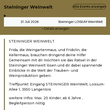
Steininger Weinwelt
Alle Events anzeigen
,
-
21. Juli 2026
Steininger LOISIUM WeinWelt
Details anzeigen
STEININGER WEINWELT
Frida, die Weingartenmaus, und Fridolin, die
Kellermaus, brauchen dringend deine Hilfe!
Gemeinsam mit dir möchten sie das Rätsel in der
Steininger Weinwelt lösen und dir dabei spannende
Einblicke in die Welt der Trauben- und
Weinproduktion geben.
Treffpunkt: Eingang STEININGER WeinWelt, Loisium-
Allee 1, 3550 Langenlois
weitere Infos: Max. 20 Kinder, ab 6 Jahre ,
Begleitperson nötig