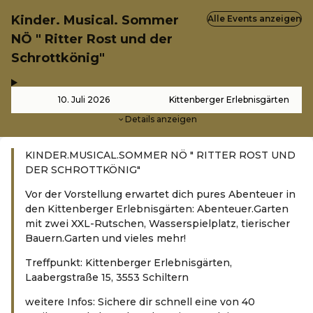
Kinder. Musical. Sommer
Alle Events anzeigen
NÖ " Ritter Rost und der
Schrottkönig"
,
-
10. Juli 2026
Kittenberger Erlebnisgärten
Details anzeigen
KINDER.MUSICAL.SOMMER NÖ " RITTER ROST UND
DER SCHROTTKÖNIG"
Vor der Vorstellung erwartet dich pures Abenteuer in
den Kittenberger Erlebnisgärten: Abenteuer.Garten
mit zwei XXL-Rutschen, Wasserspielplatz, tierischer
Bauern.Garten und vieles mehr!
Treffpunkt: Kittenberger Erlebnisgärten,
Laabergstraße 15, 3553 Schiltern
weitere Infos: Sichere dir schnell eine von 40