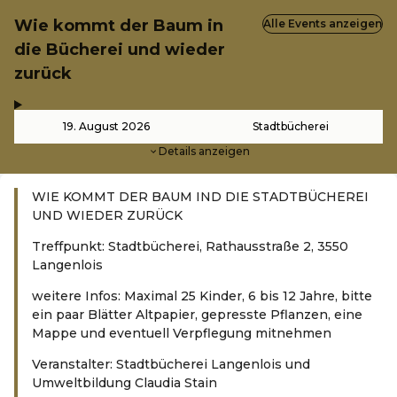
Wie kommt der Baum in
Alle Events anzeigen
die Bücherei und wieder
zurück
,
-
19. August 2026
Stadtbücherei
Details anzeigen
WIE KOMMT DER BAUM IND DIE STADTBÜCHEREI
UND WIEDER ZURÜCK
Treffpunkt: Stadtbücherei, Rathausstraße 2, 3550
Langenlois
weitere Infos: Maximal 25 Kinder, 6 bis 12 Jahre, bitte
ein paar Blätter Altpapier, gepresste Pflanzen, eine
Mappe und eventuell Verpflegung mitnehmen
Veranstalter: Stadtbücherei Langenlois und
Umweltbildung Claudia Stain