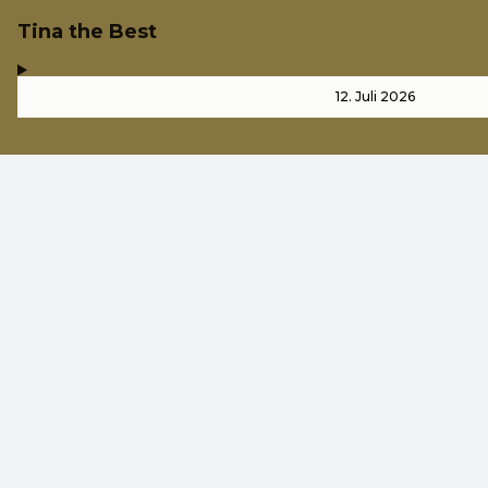
Tina the Best
,
-
12. Juli 2026