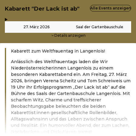
Kabarett "Der Lack ist ab"
Alle Events anzeigen
,
-
27. März 2026
Saal der Gartenbauschule
Details anzeigen
Kabarett zum Weltfrauentag in Langenlois!
Anlässlich des Weltfrauentags laden die Wir
Niederösterreicherinnen Langenlois zu einem
besonderen Kabarettabend ein. Am Freitag, 27. März
2026, bringen Verena Scheitz und Tom Schreiweis um
19 Uhr ihr Erfolgsprogramm „Der Lack ist ab“ auf die
Bühne des Saals der Gartenbauschule Langenlois. Mit
scharfem Witz, Charme und treffsicherer
Beobachtungsgabe beleuchten die beiden
Kabarettist:innen gesellschaftliche Rollenbilder,
Alltagswahnsinn und das Leben zwischen Anspruch
und Realität. Ein humorvoller Abend, der zum Lachen,
Nachdenken und Diskutieren anregt.