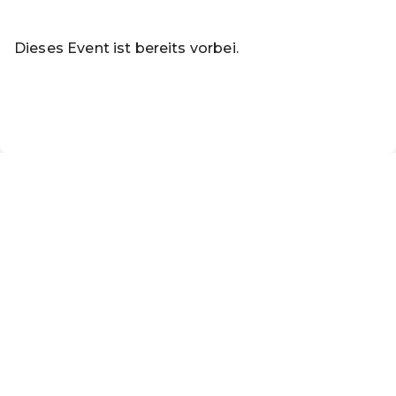
Weiterlesen
Dieses Event ist bereits vorbei.
Zu den aktuellen Events von Online-Shop KulturLangenlo
DE ·
German