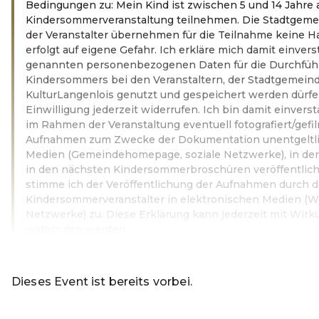
Bedingungen zu: Mein Kind ist zwischen 5 und 14 Jahre a
Kindersommerveranstaltung teilnehmen. Die Stadtgeme
der Veranstalter übernehmen für die Teilnahme keine H
erfolgt auf eigene Gefahr. Ich erkläre mich damit einvers
genannten personenbezogenen Daten für die Durchfüh
Kindersommers bei den Veranstaltern, der Stadtgemein
KulturLangenlois genutzt und gespeichert werden dürfe
Einwilligung jederzeit widerrufen. Ich bin damit einvers
im Rahmen der Veranstaltung eventuell fotografiert/gefi
Aufnahmen zum Zwecke der Dokumentation unentgeltlic
Medien (Gemeindehomepage, soziale Netzwerke), in de
in den nächsten Kindersommerbroschüren veröffentlic
stimme ich der Veröffentlichung der Aufnahmen durch d
Kindersommerveranstalter in elektronischen Medien (We
Netzwerke) zu. Diese Erklärung kann jederzeit mit Wirku
widerrufen werden.
Weiterlesen
Dieses Event ist bereits vorbei.
Zu den aktuellen Event