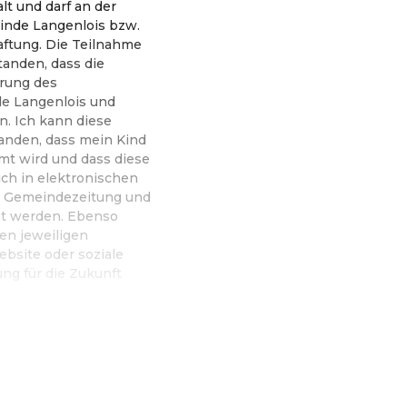
lt und darf an der
inde Langenlois bzw.
aftung. Die Teilnahme
tanden, dass die
rung des
de Langenlois und
n. Ich kann diese
tanden, dass mein Kind
lmt wird und dass diese
h in elektronischen
r Gemeindezeitung und
ht werden. Ebenso
en jeweiligen
bsite oder soziale
ng für die Zukunft
s von Online-Shop KulturLangenlois