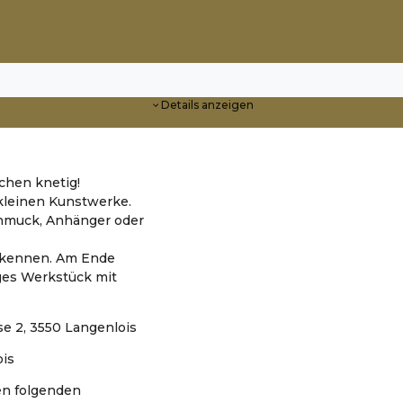
Details anzeigen
schen knetig!
kleinen Kunstwerke.
chmuck, Anhänger oder
 kennen. Am Ende
iges Werkstück mit
se 2, 3550 Langenlois
ois
en folgenden