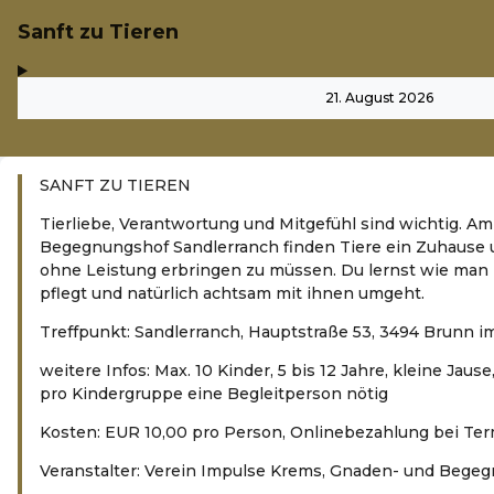
Sanft zu Tieren
,
-
21. August 2026
SANFT ZU TIEREN
Tierliebe, Verantwortung und Mitgefühl sind wichtig. A
Begegnungshof Sandlerranch finden Tiere ein Zuhause u
ohne Leistung erbringen zu müssen. Du lernst wie man Ti
pflegt und natürlich achtsam mit ihnen umgeht.
Treffpunkt: Sandlerranch, Hauptstraße 53, 3494 Brunn i
weitere Infos: Max. 10 Kinder, 5 bis 12 Jahre, kleine Jaus
pro Kindergruppe eine Begleitperson nötig
Kosten: EUR 10,00 pro Person, Onlinebezahlung bei T
Veranstalter: Verein Impulse Krems, Gnaden- und Bege