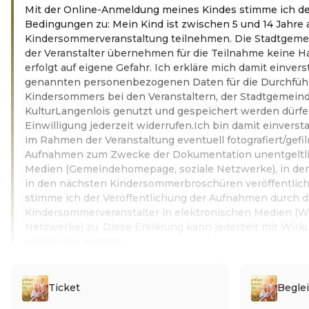
Mit der Online-Anmeldung meines Kindes stimme ich d
Bedingungen zu: Mein Kind ist zwischen 5 und 14 Jahre a
Kindersommerveranstaltung teilnehmen. Die Stadtgeme
der Veranstalter übernehmen für die Teilnahme keine H
erfolgt auf eigene Gefahr. Ich erkläre mich damit einvers
genannten personenbezogenen Daten für die Durchfüh
Kindersommers bei den Veranstaltern, der Stadtgemein
KulturLangenlois genutzt und gespeichert werden dürfe
Einwilligung jederzeit widerrufen.Ich bin damit einvers
im Rahmen der Veranstaltung eventuell fotografiert/gefi
Aufnahmen zum Zwecke der Dokumentation unentgeltlic
Medien (Gemeindehomepage, soziale Netzwerke), in de
in den nächsten Kindersommerbroschüren veröffentlic
stimme ich der Veröffentlichung der Aufnahmen durch d
Kindersommerveranstalter in elektronischen Medien (We
Netzwerke) zu. Diese Erklärung kann jederzeit mit Wirku
widerrufen werden.
Weiterlesen
Ticket
Begle