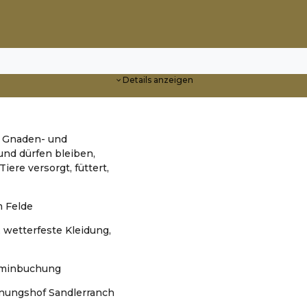
Details anzeigen
m Gnaden- und
nd dürfen bleiben,
ere versorgt, füttert,
m Felde
e, wetterfeste Kleidung,
erminbuchung
gnungshof Sandlerranch