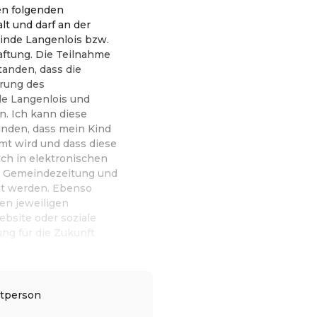
en folgenden
lt und darf an der
inde Langenlois bzw.
aftung. Die Teilnahme
tanden, dass die
rung des
de Langenlois und
n. Ich kann diese
tanden, dass mein Kind
lmt wird und dass diese
h in elektronischen
r Gemeindezeitung und
ht werden. Ebenso
en jeweiligen
bsite oder soziale
ng für die Zukunft
itperson