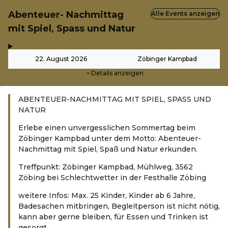
Abenteuer- Nachmittag
Alle Events anzeigen
mit Spiel, Spass und Natur
,
-
22. August 2026
Zöbinger Kampbad
Details anzeigen
ABENTEUER-NACHMITTAG MIT SPIEL, SPASS UND
NATUR
Erlebe einen unvergesslichen Sommertag beim
Zöbinger Kampbad unter dem Motto: Abenteuer-
Nachmittag mit Spiel, Spaß und Natur erkunden.
Treffpunkt: Zöbinger Kampbad, Mühlweg, 3562
Zöbing bei Schlechtwetter in der Festhalle Zöbing
weitere Infos: Max. 25 Kinder, Kinder ab 6 Jahre,
Badesachen mitbringen, Begleitperson ist nicht nötig,
kann aber gerne bleiben, für Essen und Trinken ist
gesorgt