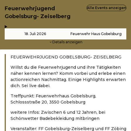
Feuerwehrjugend
Alle Events anzeigen
Gobelsburg- Zeiselberg
,
-
18. Juli 2026
Feuerwehr Haus Gobelsburg
Details anzeigen
FEUERWEHRJUGEND GOBELSBURG- ZEISELBERG
Willst du die Feuerwehrjugend und ihre Tätigkeiten
näher kennen lernen? Komm vorbei und erlebe einen
actionreichen Nachmittag. Einige Highlights erwarten
dich. Sei live dabei.
Treffpunkt: Feuerwehrhaus Gobelsburg,
Schlossstraße 20, 3550 Gobelsburg
weitere Infos: Zwischen 6 und 12 Jahren, bei
Schönwetter Badebekleidung mitbringen
Veranstalter: FF Gobelsburg-Zeiselberg und FF Zöbing