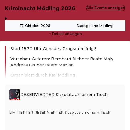
Kriminacht Mödling 2026
Alle Events anzeigen
,
-
17. Oktober 2026
Stadtgalerie Mödling
Details anzeigen
Start 18:30 Uhr Genaues Programm folgt!
Vorschau: Autoren: Bernhard Aichner Beate Maly
Andreas Gruber Beate Maxian
Organisiert durch Kral Mödling
Weiterlesen
RESERVIERTER Sitzplatz an einem Tisch
LIMITIERTER RESERVIERTER Sitzplatz an einem Tisch