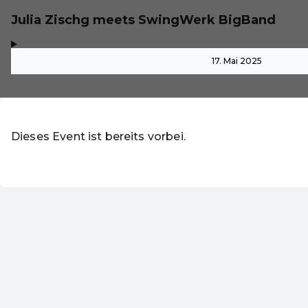
Julia Zischg meets SwingWerk BigBand
,
-
17. Mai 2025
Dieses Event ist bereits vorbei.
Zu den aktuellen Events
DE ·
German