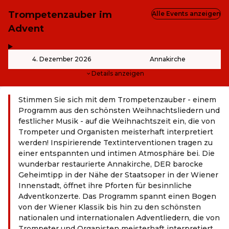
Trompetenzauber im
Alle Events anzeigen
Advent
,
-
4. Dezember 2026
Annakirche
Details anzeigen
Stimmen Sie sich mit dem Trompetenzauber - einem
Programm aus den schönsten Weihnachtsliedern und
festlicher Musik - auf die Weihnachtszeit ein, die von
Trompeter und Organisten meisterhaft interpretiert
werden! Inspirierende Textinterventionen tragen zu
einer entspannten und intimen Atmosphäre bei. Die
wunderbar restaurierte Annakirche, DER barocke
Geheimtipp in der Nähe der Staatsoper in der Wiener
Innenstadt, öffnet ihre Pforten für besinnliche
Adventkonzerte. Das Programm spannt einen Bogen
von der Wiener Klassik bis hin zu den schönsten
nationalen und internationalen Adventliedern, die von
Trompeter und Organisten meisterhaft interpretiert