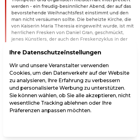
werden - ein freudig-besinnlicher Abend, der auf das
bevorstehende Weihnachtsfest einstimmt und den
man nicht versäumen sollte. Die beheizte Kirche, die
von Kaiserin Maria Theresia eingeweiht wurde, ist mit
herrlichen Fresken von Daniel Gran, geschmückt,
jenes Künstlers, der auch den Freskenzyklus in der
Kuppel des Festsaales der Nationalbibliothek schuf.
Ihre Datenschutzeinstellungen
Der Trompetenzauber in der Annakirche lädt zu
Momenten des Innehaltens ein – Momente, in denen
man sich dem Trubel und der Hektik der
Wir und unsere Veranstalter verwenden
Vorweihnachtszeit entziehen kann, um sich wieder
Cookies, um den Datenverkehr auf der Website
auf das Wesentliche zu besinnen.
zu analysieren, Ihre Erfahrung zu verbessern
Weiterlesen
und personalisierte Werbung zu unterstützen.
Sie können wählen, ob Sie alle akzeptieren, nicht
Kat. 1 - Vollpreis
wesentliche Tracking ablehnen oder Ihre
Präferenzen anpassen möchten.
Einstellungen verwalten
Alle ablehnen
Alle akzeptieren
33,00 €