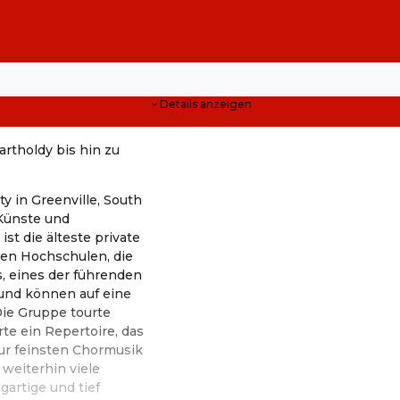
Details anzeigen
rtholdy bis hin zu
y in Greenville, South
 Künste und
t die älteste private
sten Hochschulen, die
, eines der führenden
und können auf eine
Die Gruppe tourte
te ein Repertoire, das
ur feinsten Chormusik
weiterhin viele
artige und tief