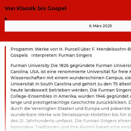
Von Klassik bis Gospel
,
-
6. März 2025
Programm: Werke von H. Purcell über F. Mendelssohn-Ba
Gospels Interpreten: Furman Singers
Furman University Die 1826 gegründete Furman Universit
Carolina, USA, ist eine renommierte Universität für freie
Wissenschaften mit einem wunderschönen Campus, sie is
Universität in South Carolina und gehört zu den 75 älte
heute landesweit betrieben werden. Die Furman Singers
College-Ensembles in Amerika, wurden 1946 gegründet 
lange und prestigeträchtige Geschichte zurückblicken. 
durch die Vereinigten Staaten und Europa und präsentier
wunderbare Werke wie Renaissance-Motetten bis hin z
des 21. Jahrhunderts umfasst. Die Furman Singers ehren 
besondere Traditionen und ihre Alumni haben eine einzig