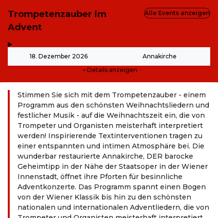
Trompetenzauber im
Alle Events anzeigen
Advent
,
-
18. Dezember 2026
Annakirche
Details anzeigen
Stimmen Sie sich mit dem Trompetenzauber - einem
Programm aus den schönsten Weihnachtsliedern und
festlicher Musik - auf die Weihnachtszeit ein, die von
Trompeter und Organisten meisterhaft interpretiert
werden! Inspirierende Textinterventionen tragen zu
einer entspannten und intimen Atmosphäre bei. Die
wunderbar restaurierte Annakirche, DER barocke
Geheimtipp in der Nähe der Staatsoper in der Wiener
Innenstadt, öffnet ihre Pforten für besinnliche
Adventkonzerte. Das Programm spannt einen Bogen
von der Wiener Klassik bis hin zu den schönsten
nationalen und internationalen Adventliedern, die von
Trompeter und Organisten meisterhaft interpretiert