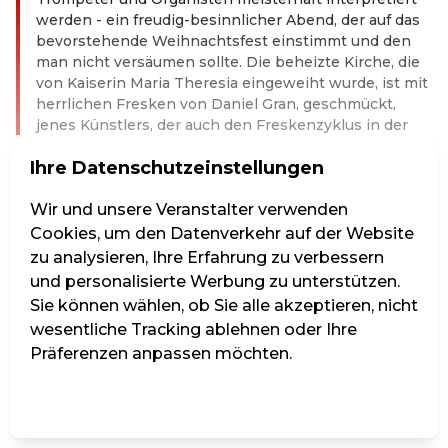
werden - ein freudig-besinnlicher Abend, der auf das
bevorstehende Weihnachtsfest einstimmt und den
man nicht versäumen sollte. Die beheizte Kirche, die
von Kaiserin Maria Theresia eingeweiht wurde, ist mit
herrlichen Fresken von Daniel Gran, geschmückt,
jenes Künstlers, der auch den Freskenzyklus in der
Kuppel des Festsaales der Nationalbibliothek schuf.
Ihre Datenschutzeinstellungen
Der Trompetenzauber in der Annakirche lädt zu
Momenten des Innehaltens ein – Momente, in denen
man sich dem Trubel und der Hektik der
Wir und unsere Veranstalter verwenden
Vorweihnachtszeit entziehen kann, um sich wieder
Cookies, um den Datenverkehr auf der Website
auf das Wesentliche zu besinnen.
zu analysieren, Ihre Erfahrung zu verbessern
Weiterlesen
und personalisierte Werbung zu unterstützen.
Sie können wählen, ob Sie alle akzeptieren, nicht
Kat. 1 - Vollpreis
wesentliche Tracking ablehnen oder Ihre
Präferenzen anpassen möchten.
Einstellungen verwalten
Alle ablehnen
Alle akzeptieren
33,00 €