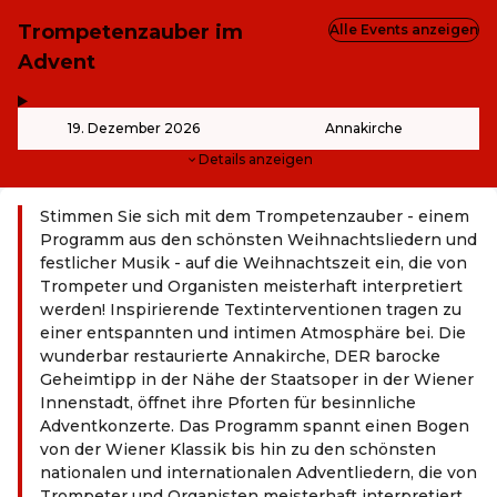
Trompetenzauber im
Alle Events anzeigen
Advent
,
-
19. Dezember 2026
Annakirche
Details anzeigen
Stimmen Sie sich mit dem Trompetenzauber - einem
Programm aus den schönsten Weihnachtsliedern und
festlicher Musik - auf die Weihnachtszeit ein, die von
Trompeter und Organisten meisterhaft interpretiert
werden! Inspirierende Textinterventionen tragen zu
einer entspannten und intimen Atmosphäre bei. Die
wunderbar restaurierte Annakirche, DER barocke
Geheimtipp in der Nähe der Staatsoper in der Wiener
Innenstadt, öffnet ihre Pforten für besinnliche
Adventkonzerte. Das Programm spannt einen Bogen
von der Wiener Klassik bis hin zu den schönsten
nationalen und internationalen Adventliedern, die von
Trompeter und Organisten meisterhaft interpretiert