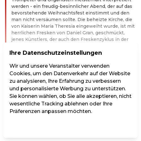
werden - ein freudig-besinnlicher Abend, der auf das
bevorstehende Weihnachtsfest einstimmt und den
man nicht versäumen sollte. Die beheizte Kirche, die
von Kaiserin Maria Theresia eingeweiht wurde, ist mit
herrlichen Fresken von Daniel Gran, geschmückt,
jenes Künstlers, der auch den Freskenzyklus in der
Kuppel des Festsaales der Nationalbibliothek schuf.
Ihre Datenschutzeinstellungen
Der Trompetenzauber in der Annakirche lädt zu
Momenten des Innehaltens ein – Momente, in denen
man sich dem Trubel und der Hektik der
Wir und unsere Veranstalter verwenden
Vorweihnachtszeit entziehen kann, um sich wieder
Cookies, um den Datenverkehr auf der Website
auf das Wesentliche zu besinnen.
zu analysieren, Ihre Erfahrung zu verbessern
Weiterlesen
und personalisierte Werbung zu unterstützen.
Sie können wählen, ob Sie alle akzeptieren, nicht
Kat. 1 - Vollpreis
wesentliche Tracking ablehnen oder Ihre
Präferenzen anpassen möchten.
Einstellungen verwalten
Alle ablehnen
Alle akzeptieren
33,00 €