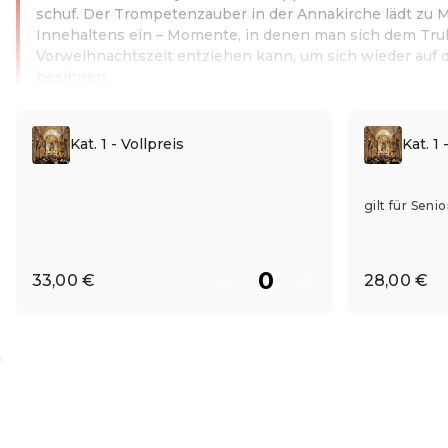
schuf. Der Trompetenzauber in der Annakirche lädt zu
Innehaltens ein – Momente, in denen man sich dem Trub
Vorweihnachtszeit entziehen kann, um sich wieder auf 
besinnen.
Weiterlesen
Kat. 1 - Vollpreis
Kat. 1
gilt für Sen
33,00 €
28,00 €
DE ·
German