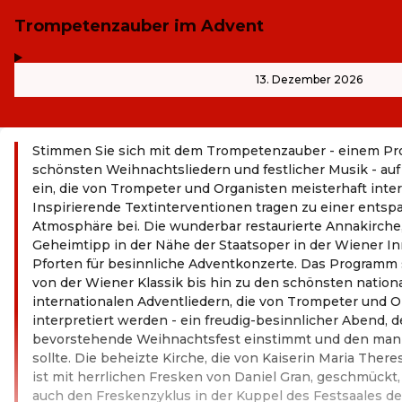
Trompetenzauber im Advent
,
-
13. Dezember 2026
Stimmen Sie sich mit dem Trompetenzauber - einem P
schönsten Weihnachtsliedern und festlicher Musik - auf
ein, die von Trompeter und Organisten meisterhaft inter
Inspirierende Textinterventionen tragen zu einer ents
Atmosphäre bei. Die wunderbar restaurierte Annakirch
Geheimtipp in der Nähe der Staatsoper in der Wiener Inn
Pforten für besinnliche Adventkonzerte. Das Programm
von der Wiener Klassik bis hin zu den schönsten nation
internationalen Adventliedern, die von Trompeter und O
interpretiert werden - ein freudig-besinnlicher Abend, d
bevorstehende Weihnachtsfest einstimmt und den man
sollte. Die beheizte Kirche, die von Kaiserin Maria Ther
ist mit herrlichen Fresken von Daniel Gran, geschmückt, 
auch den Freskenzyklus in der Kuppel des Festsaales de