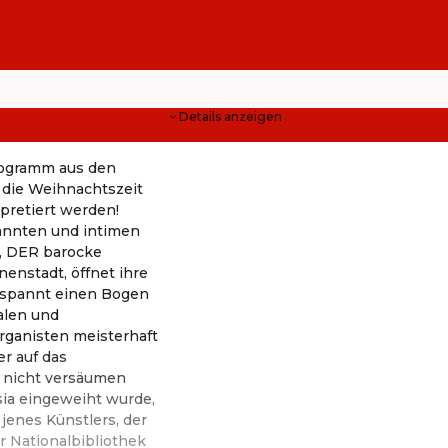
Details anzeigen
rogramm aus den
 die Weihnachtszeit
pretiert werden!
pannten und intimen
e, DER barocke
enstadt, öffnet ihre
 spannt einen Bogen
alen und
rganisten meisterhaft
er auf das
 nicht versäumen
esia eingeweiht wurde,
jenes Künstlers, der
r Nationalbibliothek