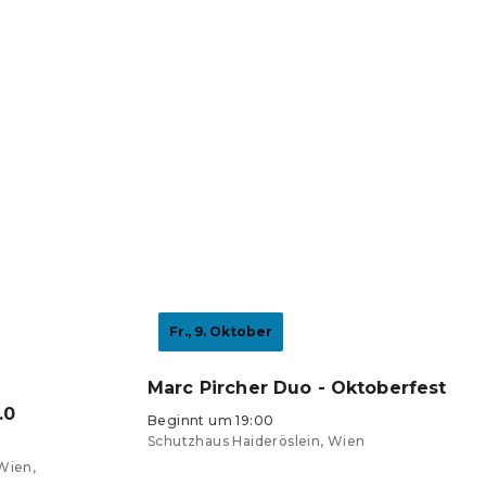
Fr., 9. Oktober
Marc Pircher Duo - Oktoberfest
.0
Beginnt um 19:00
Schutzhaus Haideröslein, Wien
Wien,
Tickets ab 36,05 €