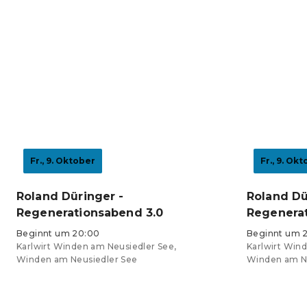
Tickets ab 27 €
Tickets ab 3
Fr., 9. Oktober
Fr., 9. Ok
Roland Düringer -
Roland Dü
Regenerationsabend 3.0
Regenerat
Beginnt um 20:00
Beginnt um 
Karlwirt Winden am Neusiedler See,
Karlwirt Win
Winden am Neusiedler See
Winden am N