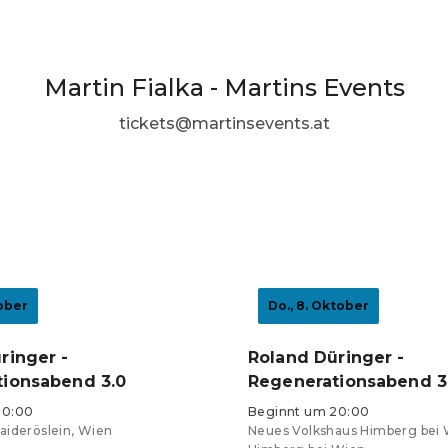
Martin Fialka - Martins Events
tickets@martinsevents.at
tober
Do., 8. Oktober
ringer -
Roland Düringer -
ionsabend 3.0
Regenerationsabend 3
20:00
Beginnt um 20:00
aideröslein, Wien
Neues Volkshaus Himberg bei 