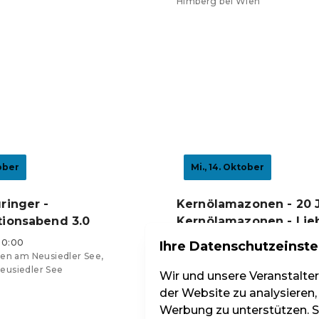
Himberg bei Wien
0,01 €
Tickets ab 33,03 €
tober
Mi., 14. Oktober
ringer -
Kernölamazonen - 20 
ionsabend 3.0
Kernölamazonen - Lie
Kernöl
20:00
Ihre Datenschutzeinste
den am Neusiedler See,
Beginnt um 20:00
eusiedler See
Karlwirt Winden am Neusiedler
Wir und unsere Veranstalte
Winden am Neusiedler See
der Website zu analysieren,
Werbung zu unterstützen. Si
Tickets ab 30,01 €