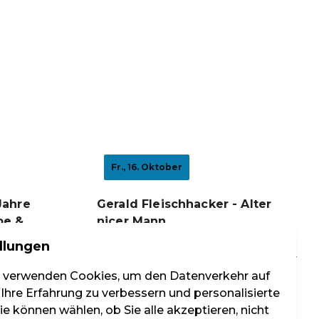
Fr., 16. Oktober
Jahre
Gerald Fleischhacker - Alter
be &
nicer Mann
Beginnt um 20:00
llungen
Kulturhaus MALA - Maria Lanzendorf, Maria-
Lanzendorf
 See,
r verwenden Cookies, um den Datenverkehr auf
 Ihre Erfahrung zu verbessern und personalisierte
Tickets ab 29,01 €
e können wählen, ob Sie alle akzeptieren, nicht