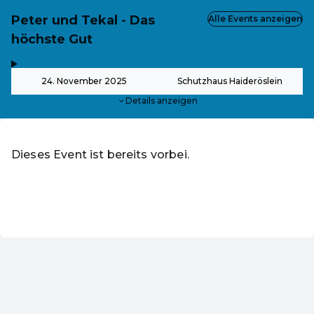
Peter und Tekal - Das
Alle Events anzeigen
höchste Gut
,
-
24. November 2025
Schutzhaus Haideröslein
Details anzeigen
Dieses Event ist bereits vorbei.
Zu den aktuellen Events von Martin Fialka - Martins Event
DE ·
German