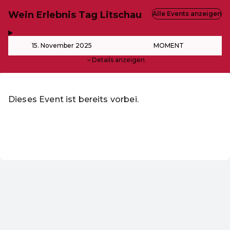
Wein Erlebnis Tag Litschau
Alle Events anzeigen
,
-
15. November 2025
MOMENT
Details anzeigen
Dieses Event ist bereits vorbei.
Zu den aktuellen Events von Veranstaltungen des Theater
DE ·
German