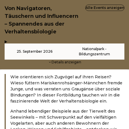
Von Navigatoren,
Alle Events anzeigen
Täuschern und Influencern
– Spannendes aus der
Verhaltensbiologie
,
-
Nationalpark -
25. September 2026
Bildungszentrum
Details anzeigen
Wie orientieren sich Zugvögel auf ihren Reisen?
Wieso füttern Mariskenrohsänger-Männchen fremde
Junge, und was verraten uns Graugänse über soziale
Bindungen? In dieser Fortbildung tauchen wir in die
faszinierende Welt der Verhaltensbiologie ein.
Anhand lebendiger Beispiele aus der Tierwelt des
Seewinkels – mit Schwerpunkt auf den vielfältigen
Vogelarten, aber auch anderen Bewohnern der