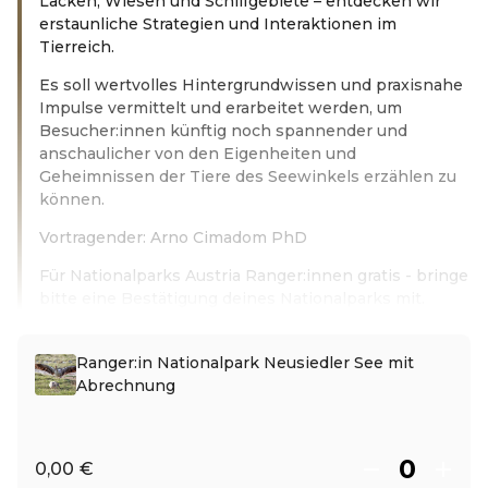
Lacken, Wiesen und Schilfgebiete – entdecken wir
erstaunliche Strategien und Interaktionen im
Tierreich.
Es soll wertvolles Hintergrundwissen und praxisnahe
Impulse vermittelt und erarbeitet werden, um
Besucher:innen künftig noch spannender und
anschaulicher von den Eigenheiten und
Geheimnissen der Tiere des Seewinkels erzählen zu
können.
Vortragender: Arno Cimadom PhD
Für Nationalparks Austria Ranger:innen gratis - bringe
bitte eine Bestätigung deines Nationalparks mit.
Weiterlesen
Ranger:in Nationalpark Neusiedler See mit
Abrechnung
0,00 €