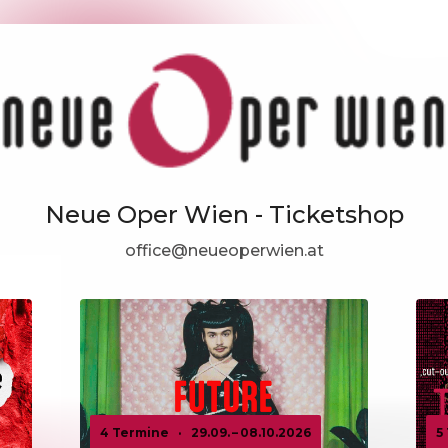
Neue Oper Wien - Ticketshop
office@neueoperwien.at
4 Termine
·
29.09. – 08.10.2026
5