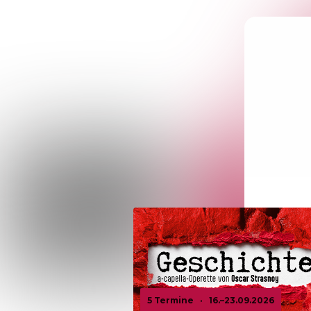
5 Termine
·
16.–23.09.2026