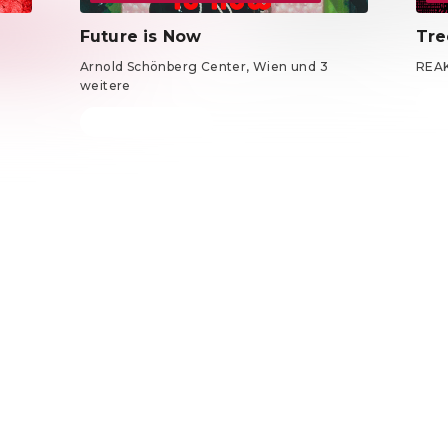
Future is Now
Tre
Arnold Schönberg Center, Wien und 3
REA
weitere
Tick
Tickets ab 24 €
DE ·
German