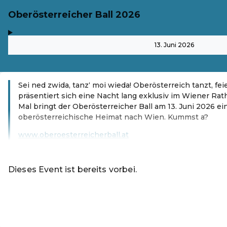
Oberösterreicher Ball 2026
,
-
13. Juni 2026
Sei ned zwida, tanz‘ moi wieda! Oberösterreich tanzt, fei
präsentiert sich eine Nacht lang exklusiv im Wiener Rat
Mal bringt der Oberösterreicher Ball am 13. Juni 2026 ei
oberösterreichische Heimat nach Wien. Kummst a?
www.oberoesterreicherball.at
Weiterlesen
Dieses Event ist bereits vorbei.
Sitzplätze anzeigen
Rabattcode einlösen
DE ·
German