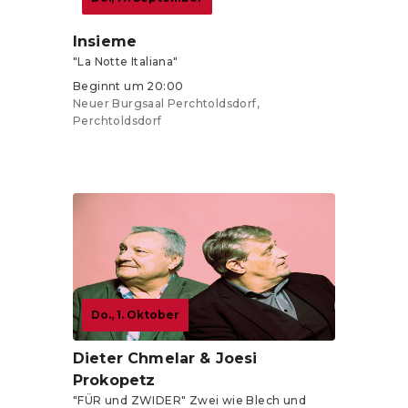
Insieme
"La Notte Italiana"
Beginnt um 20:00
Neuer Burgsaal Perchtoldsdorf,
Perchtoldsdorf
Tickets ab 44 €
Do., 1. Oktober
Dieter Chmelar & Joesi
Prokopetz
"FÜR und ZWIDER" Zwei wie Blech und