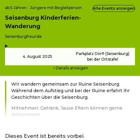
ab 5 Jahren - Jüngere mit Begleitperson
Alle Events anzeigen
Seisenburg Kinderferien-
Wanderung
-
Seisenburgfreunde
,
-
Parkplatz Dörfl (Seisenburg)
4. August 2025
bei der Ortstafel
Details anzeigen
Wir wandern gemeinsam zur Ruine Seisenburg.
Während dem Aufstieg und bei der Ruine erfahrt ihr
Geschichten über die Seisenburg.
Mitnehmen: Getränk, Jause Eltern können gerne
mitkommen!
Weiterlesen
Dieses Event ist bereits vorbei.