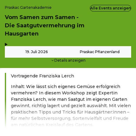
Praskac Gartenakademie
Alle Events anzeigen
Vom Samen zum Samen -
Die Saatgutvermehrung im
Hausgarten
,
-
19. Juli 2026
Praskac Pflanzenland
Details anzeigen
Vortragende Franziska Lerch
Inhalt: Wie lässt sich eigenes Gemüse erfolgreich
vermehren? In diesem Workshop zeigt Expertin
Franziska Lerch, wie man Saatgut im eigenen Garten
gewinnt, richtig lagert und gezielt auswählt. Mit vielen
praktischen Tipps und Tricks für Hausgärtner:innen –
für mehr Selbstversorgung, Sortenvielfalt und Freude
am natürlichen Kreislauf des Gartens.
Weiterlesen