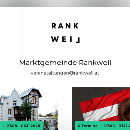
Marktgemeinde Rankweil
veranstaltungen@rankweil.at
e
·
27.08. – 06.11.2026
4 Termine
·
07.09. – 07.12