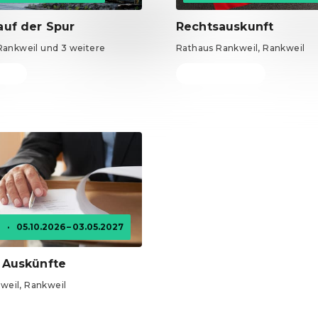
auf der Spur
Rechtsauskunft
 Rankweil und 3 weitere
Rathaus Rankweil, Rankweil
 €
Tickets ab 0 €
e
·
05.10.2026 – 03.05.2027
e Auskünfte
weil, Rankweil
 €