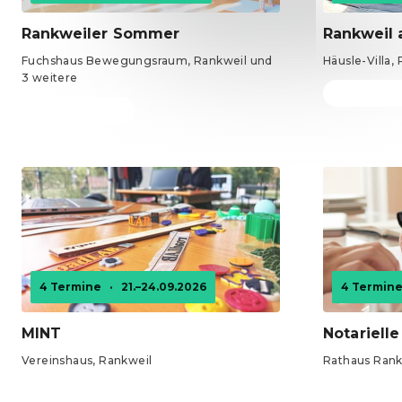
Rankweiler Sommer
Rankweil 
Fuchshaus Bewegungsraum, Rankweil und
Häusle-Villa,
3 weitere
Tickets ab 0
Tickets ab 0 €
4 Termine
·
21.–24.09.2026
4 Termin
MINT
Notariell
Vereinshaus, Rankweil
Rathaus Rank
Tickets ab 0 €
Tickets ab 0